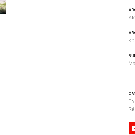
AR
At
AR
Ka
BU
Ma
CA
En
Ré