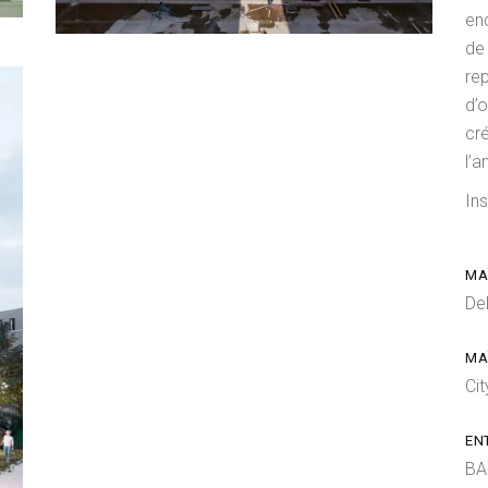
en
de
re
d’o
cré
l’a
Ins
MA
De
MA
Ci
EN
BAM