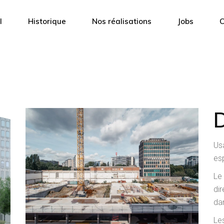
l
Historique
Nos réalisations
Jobs
C
Us
es
Le
di
dan
Le