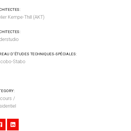
CHITECTES:
elier Kempe-Thill (AKT)
CHITECTES:
derstudio
REAU D'ÉTUDES TECHNIQUES-SPÉCIALES:
cobo-Stabo
TEGORY:
 cours
sidentiel