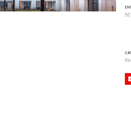
EN
BE
CA
Ré