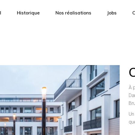
l
Historique
Nos réalisations
Jobs
C
À 
Dan
Bru
Un
qu