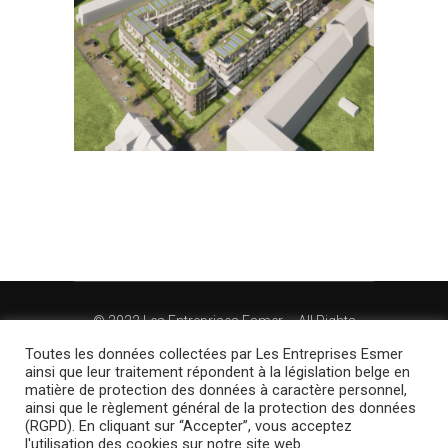
©
2022 Les Entreprises Esmer – All Rights
Reserved – Website by Shaheen Digital Agency
Toutes les données collectées par Les Entreprises Esmer
ainsi que leur traitement répondent à la législation belge en
matière de protection des données à caractère personnel,
Conditions Générales d’Utilisation (CGU)
ainsi que le règlement général de la protection des données
(RGPD). En cliquant sur “Accepter”, vous acceptez
l'utilisation des cookies sur notre site web.