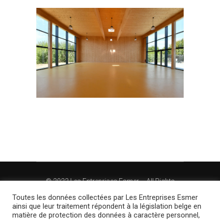
©
2022 Les Entreprises Esmer – All Rights
Reserved – Website by Shaheen Digital Agency
Toutes les données collectées par Les Entreprises Esmer
ainsi que leur traitement répondent à la législation belge en
matière de protection des données à caractère personnel,
Conditions Générales d’Utilisation (CGU)