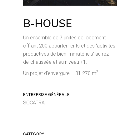
B-HOUSE
Un ensemble de 7 unités de logement,
offrant 200 appartements et des ‘activités
productives de bien immatériels’ au rez-
de-chaussée et au niveau +1.
2.
Un projet d’envergure – 31 270 m
ENTREPRISE GÉNÉRALE:
SOCATRA
CATEGORY: