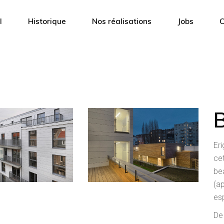
l
Historique
Nos réalisations
Jobs
C
Er
ce
be
(a
es
De